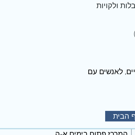
לות ולקויות
ם, לאנשים עם
 הבית
המרכז פתוח בימים א-ה